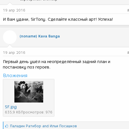
19 апр 2016
И Вам удачи, SirTony. Сделайте классный арт! Успеха!
(noname) Kava Banga
19 апр 2016
Первый день ушёл на неопределённый задний план и
постановку поз героев.
Вложения
SF.jpg
635,9 КБ
Просмотров: 976
С
Паладин Ратибор
and
Илья Посашков