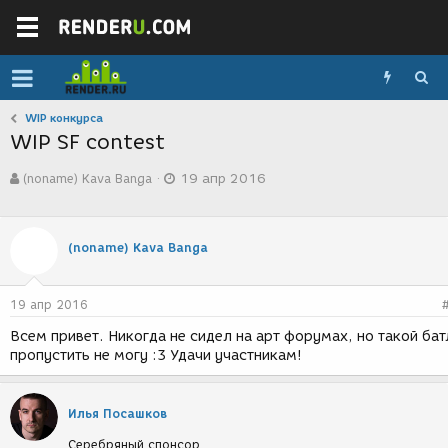
WIP конкурса
WIP SF contest
А
Д
(noname) Kava Banga
19 апр 2016
в
а
т
т
о
а
р
с
(noname) Kava Banga
т
о
е
з
м
д
19 апр 2016
ы
а
н
Всем привет. Никогда не сидел на арт форумах, но такой бат
и
пропустить не могу :3 Удачи участникам!
я
Илья Посашков
Серебряный спонсор