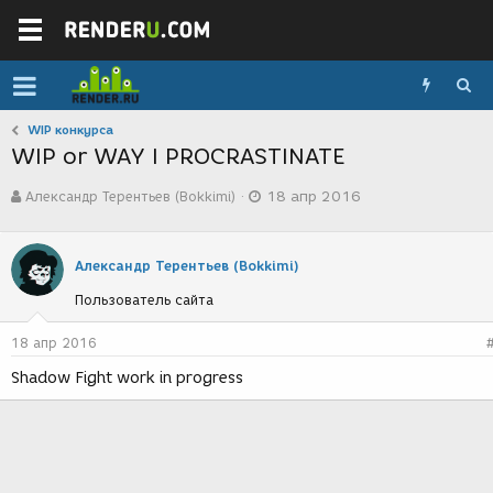
WIP конкурса
WIP or WAY I PROCRASTINATE
А
Д
Александр Терентьев (Bokkimi)
18 апр 2016
в
а
т
т
о
а
р
с
Александр Терентьев (Bokkimi)
т
о
Пользователь сайта
е
з
м
д
ы
а
18 апр 2016
н
Shadow Fight work in progress
и
я