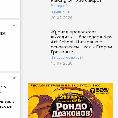
Making Of "Язык даров"
Making of
Публикации
20.07.2026
#2
Журнал продолжает
ока
выходить — благодаря New
Art School. Интервью с
основателем школы Егором
Гришиным
Интересное из сети
15.07.2026
#3
ю-то
к
ень мало
выходят