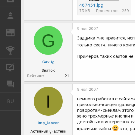
467451.jpg
73 КБ
Просмотров: 259
РАБОТА
9 ноя 2007
REN
ЖУРНАЛ
G
Задумка мне нравится, исп
только скетч, ничего крит
КОНКУРСЫ
Примеров таких сайтов не 
Gavlig
КУРСЫ
Знаток
Рейтинг
21
ФОРУМ
9 ноя 2007
I
немного работал с сайтами
RU
Русский
прикольно-концептуальную
поворотам-скейлам этого о
явно трехмерные кнопки и 
достойных и интересных са
imp_lancer
красивые сайты
это, р
Активный участник