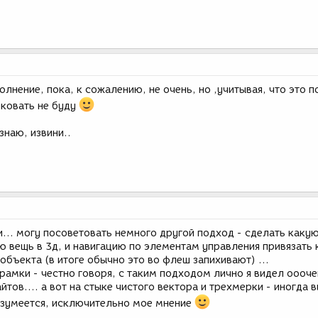
олнение, пока, к сожалению, не очень, но ,учитывая, что это п
иковать не буду
знаю, извини..
... могу посоветовать немного другой подход - сделать каку
 вещь в 3д, и навигацию по элементам управления привязать 
бъекта (в итоге обычно это во флеш запихивают) ...
рамки - честно говоря, с таким подходом лично я видел оооч
йтов.... а вот на стыке чистого вектора и трехмерки - иногда 
азумеется, исключительно мое мнение