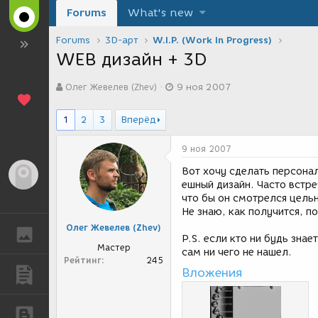
Forums
What's new
Forums
3D-арт
W.I.P. (Work In Progress)
WEB дизайн + 3D
А
Д
Олег Жевелев (Zhev)
9 ноя 2007
в
а
т
т
о
а
1
2
3
Вперёд
р
с
т
о
9 ноя 2007
е
з
м
д
Вот хочу сделать персона
Гость
ы
а
ешный дизайн. Часто встре
н
что бы он смотрелся цель
и
Не знаю, как получится, п
я
Олег Жевелев (Zhev)
ГАЛЕРЕЯ
P.S. если кто ни будь зна
Мастер
сам ни чего не нашел.
Рейтинг
245
Вложения
ПУБЛИКАЦИИ
БЛОГИ