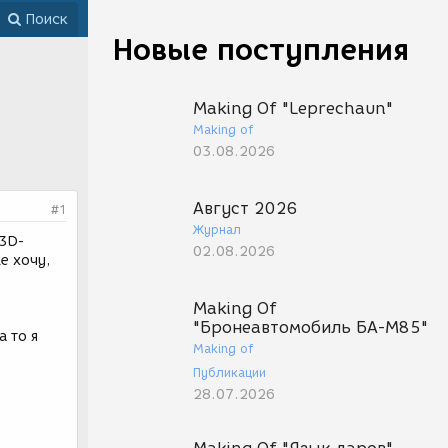
Поиск
Новые поступления
Making Of "Leprechaun"
Making of
03.08.2026
Август 2026
#1
Журнал
 3D-
02.08.2026
е хочу,
Making Of
"Бронеавтомобиль БА-М85"
а то я
Making of
Публикации
28.07.2026