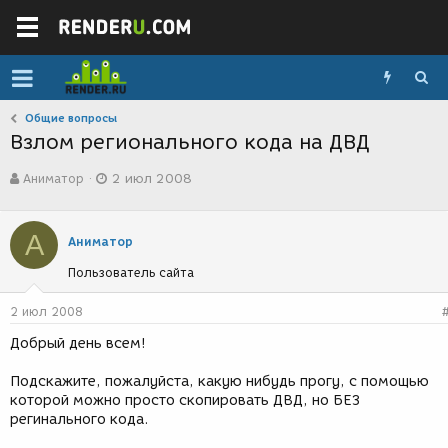
Общие вопросы
Взлом регионального кода на ДВД
А
Д
Аниматор
2 июл 2008
в
а
т
т
о
а
А
р
с
Аниматор
т
о
Пользователь сайта
е
з
м
д
ы
а
2 июл 2008
н
Добрый день всем!
и
я
Подскажите, пожалуйста, какую нибудь прогу, с помощью
которой можно просто скопировать ДВД, но БЕЗ
регинального кода.