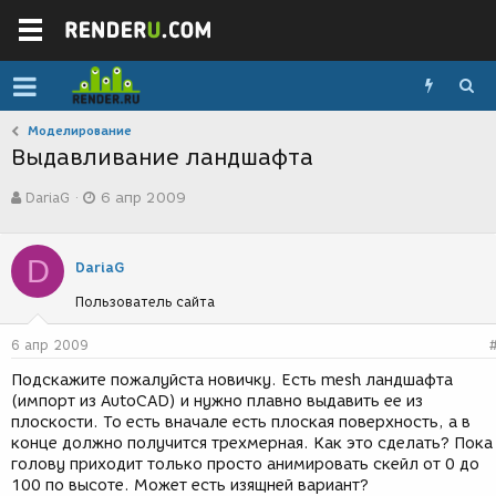
Моделирование
Выдавливание ландшафта
А
Д
DariaG
6 апр 2009
в
а
т
т
о
а
D
р
с
DariaG
т
о
Пользователь сайта
е
з
м
д
ы
а
6 апр 2009
н
Подскажите пожалуйста новичку. Есть mesh ландшафта
и
(импорт из AutoCAD) и нужно плавно выдавить ее из
я
плоскости. То есть вначале есть плоская поверхность, а в
конце должно получится трехмерная. Как это сделать? Пока
голову приходит только просто анимировать скейл от 0 до
100 по высоте. Может есть изящней вариант?