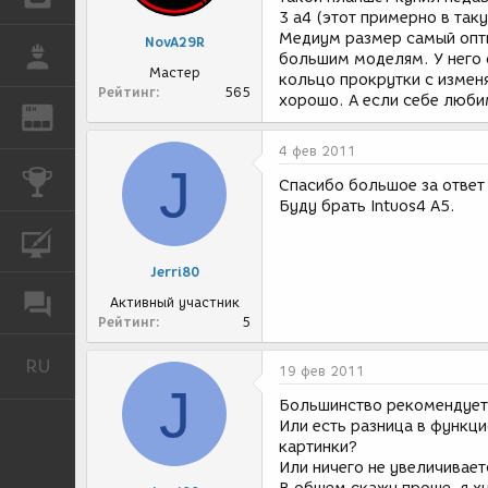
3 а4 (этот примерно в так
Медиум размер самый опти
NovA29R
РАБОТА
большим моделям. У него 
Мастер
кольцо прокрутки с измен
Рейтинг
565
хорошо. А если себе люби
REN
ЖУРНАЛ
4 фев 2011
J
КОНКУРСЫ
Спасибо большое за ответ
Буду брать Intuos4 А5.
КУРСЫ
Jerri80
ФОРУМ
Активный участник
Рейтинг
5
RU
Русский
19 фев 2011
J
Большинство рекомендует 
Или есть разница в функци
картинки?
Или ничего не увеличивает