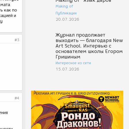
Making Of "Язык даров"
омата
Making of
ь как по
Публикации
кацией и
20.07.2026
бу
Журнал продолжает
#3
выходить — благодаря New
Art School. Интервью с
основателем школы Егором
Гришиным
Интересное из сети
15.07.2026
#4
ения