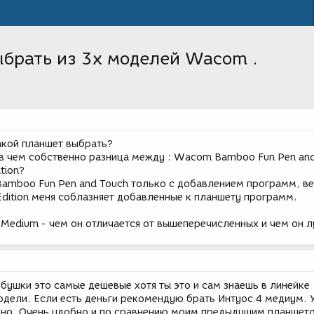
брать из 3х моделей Wacom .
акой планшет выбрать?
 в чем собственно разница между : Wacom Bamboo Fun Pen and
tion?
 Bamboo Fun Pen and Touch только с добавлением программ, в
dition меня соблазняет добавленные к планшету программ.
Medium - чем он отличается от вышеперечисленных и чем он 
бушки это самые дешевые хотя ты это и сам знаешь в линейке
дели. Если есть деньги рекомендую брать Интуос 4 медиум. 
вно. Очень удобно и по сравнению моим предыдущим планшет