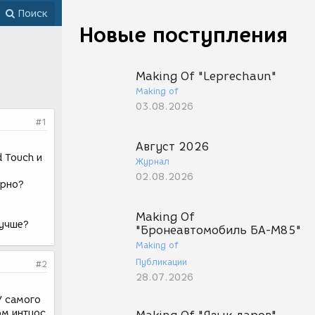
Поиск
Новые поступления
Making Of "Leprechaun"
Making of
03.08.2026
#1
Август 2026
 Touch и
Журнал
02.08.2026
ерно?
Making Of
лучше?
"Бронеавтомобиль БА-М85"
Making of
Публикации
#2
28.07.2026
У самого
ом интуос