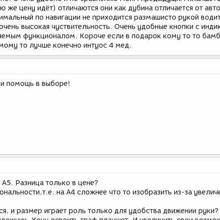
ую же цену идёт) отличаются они как дубина отличается от авт
мальный по навигации не приходится размашисто рукой водит
очень высокая чуствительность. Очень удобные кнопки с инди
яемым функционалом. Короче если в подарок кому то то бам
мому то лучше конечно интуос 4 мед.
 и помощь в выборе!
А5. Разница только в цене?
ональности,т.е. на А4 сложнее что то изобразить из-за увелич
ся, и размер играет роль только для удобства движении руки?