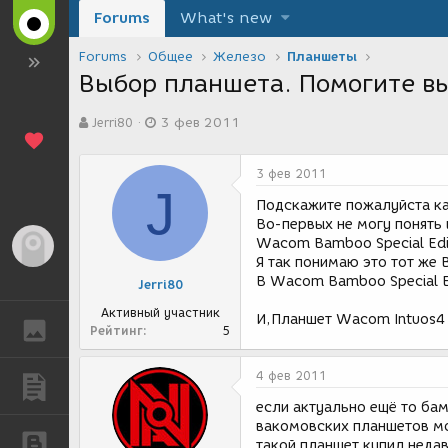
Forums
What's new
Forums
Общее
Железо
Планшеты
Выбор планшета. Помогите вы
А
Д
Jerri80
3 фев 2011
в
а
т
т
о
а
3 фев 2011
р
с
J
т
о
Подскажите пожалуйста к
е
з
Во-первых не могу понять
м
д
Wacom Bamboo Special Edi
Гость
ы
а
Я так понимаю это тот же
н
В Wacom Bamboo Special E
Jerri80
и
я
Активный участник
И,Планшет Wacom Intuos4 
ГАЛЕРЕЯ
Рейтинг
5
4 фев 2011
ПУБЛИКАЦИИ
если актуально ещё то бам
вакомовских планшетов мо
БЛОГИ
такой планшет купил неда