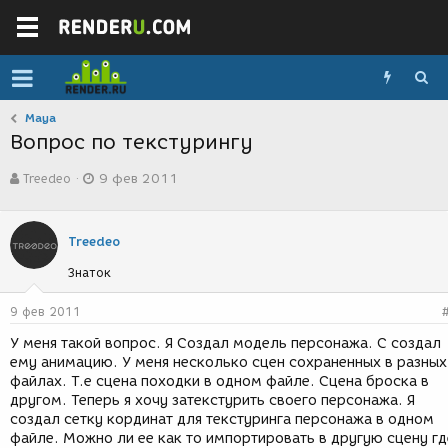
Maya
Вопрос по текстурингу
А
Д
Treedeo
9 фев 2011
в
а
т
т
о
а
р
с
Treedeo
т
о
Знаток
е
з
м
д
ы
а
9 фев 2011
н
У меня такой вопрос. Я Создал модель персонажа. С создал
и
ему анимацию. У меня несколько сцен сохраненных в разных
я
файлах. Т.е сцена походки в одном файле. Сцена броска в
другом. Теперь я хочу затекстурить своего персонажа. Я
создал сетку кординат для текстуринга персонажа в одном
файле. Можно ли ее как то импортировать в другую сцену гд