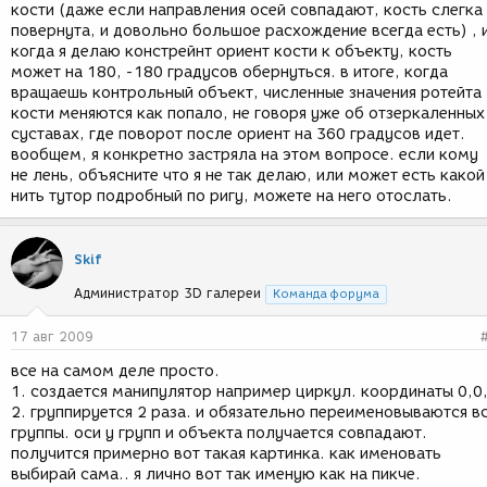
кости (даже если направления осей совпадают, кость слегка
повернута, и довольно большое расхождение всегда есть) , 
когда я делаю констрейнт ориент кости к объекту, кость
может на 180, -180 градусов обернуться. в итоге, когда
вращаешь контрольный объект, численные значения ротейта
кости меняются как попало, не говоря уже об отзеркаленных
суставах, где поворот после ориент на 360 градусов идет.
вообщем, я конкретно застряла на этом вопросе. если кому
не лень, объясните что я не так делаю, или может есть какой
нить тутор подробный по ригу, можете на него отослать.
Skif
Администратор 3D галереи
Команда форума
17 авг 2009
все на самом деле просто.
1. создается манипулятор например циркул. координаты 0,0
2. группируется 2 раза. и обязательно переименовываются в
группы. оси у групп и объекта получается совпадают.
получится примерно вот такая картинка. как именовать
выбирай сама.. я лично вот так именую как на пикче.