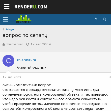
Maya
вопрос по сетапу
А
Д
chiaroscuro
17 авг 2009
в
а
т
т
о
а
C
р
с
chiaroscuro
т
о
Активный участник
е
з
м
д
ы
а
17 авг 2009
н
очень комплексный вопрос.
и
что касается форвард кинематик рига: у меня есть два
я
сочленения руки, есть контрольный объект. я так понимаю,
что надо оси кости и контрольного объекта совместить,
чтобы вращение потом численно полностью совпадало. но
оси ротейт контрольного объекта не соответствуют осям