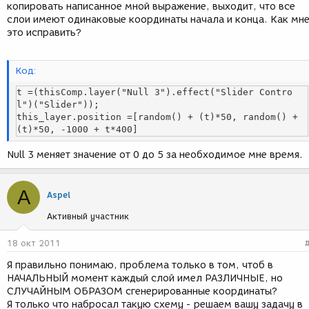
копировать написанное мной выражение, выходит, что все
слои имеют одинаковые координаты начала и конца. Как мн
это исправить?
Код:
t =(thisComp.layer("Null 3").effect("Slider Contro
l")("Slider"));

this_layer.position =[random() + (t)*50, random() + 
(t)*50, -1000 + t*400]
Null 3 меняет значение от 0 до 5 за необходимое мне время.
A
Aspel
Активный участник
18 окт 2011
Я правильно понимаю, проблема только в том, чтоб в
НАЧАЛЬНЫЙ момент каждый слой имел РАЗЛИЧНЫЕ, но
СЛУЧАЙНЫМ ОБРАЗОМ сгенерированные координаты?
Я только что набросал такую схему - решаем вашу задачу в