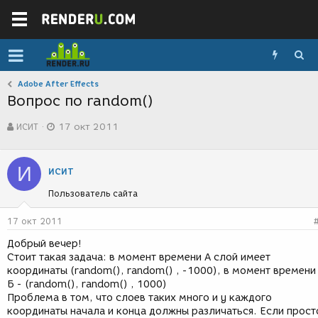
Adobe After Effects
Вопрос по random()
А
Д
ИСИТ
17 окт 2011
в
а
т
т
о
а
И
р
с
ИСИТ
т
о
Пользователь сайта
е
з
м
д
ы
а
17 окт 2011
н
Добрый вечер!
и
Стоит такая задача: в момент времени А слой имеет
я
координаты (random(), random() , -1000), в момент времени
Б - (random(), random() , 1000)
Проблема в том, что слоев таких много и у каждого
координаты начала и конца должны различаться. Если прост