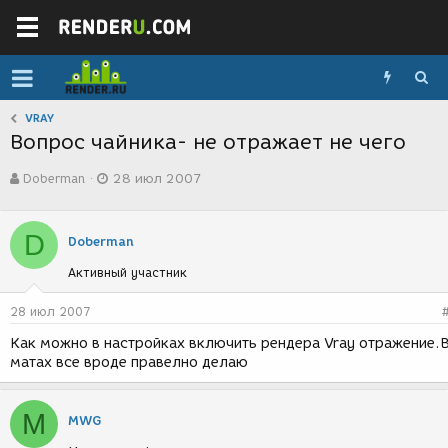
VRAY
Вопрос чайника- не отражает не чего
А
Д
Doberman
28 июл 2007
в
а
т
т
о
а
D
р
с
Doberman
т
о
Активный участник
е
з
м
д
ы
а
28 июл 2007
н
Как можно в настройках включить рендера Vray отражение.
и
матах все вроде правелно делаю
я
M
MWG