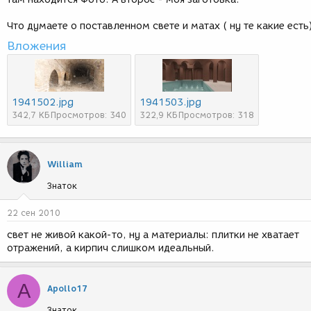
Что думаете о поставленном свете и матах ( ну те какие есть
Вложения
1941502.jpg
1941503.jpg
342,7 КБ
Просмотров: 340
322,9 КБ
Просмотров: 318
William
Знаток
22 сен 2010
свет не живой какой-то, ну а материалы: плитки не хватает
отражений, а кирпич слишком идеальный.
A
Apollo17
Знаток