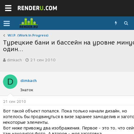
W.I.P. (Work In Progress)
Турецкие бани и бассейн на уровне мину
один...
А
Д
dimkach
21 сен 2010
в
а
т
т
о
а
р
с
D
dimkach
т
о
е
з
Знаток
м
д
ы
а
21 сен 2010
н
и
Вот такой объект попался. Пока только начали дизайн, но
я
хотелось бы продвинуться в визе заранее замоделив и загот
некоторые элементы.
Вот ниже привожу два изображения. Первое - это то, что сей
там находится Фото. А второе - моя заготовка.