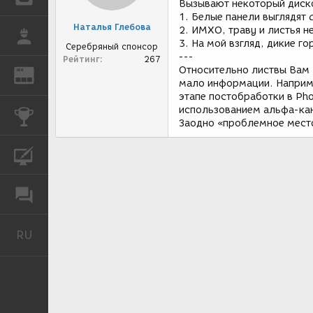
Вызывают некоторый диск
1. Белые панели выглядят
Наталья Глебова
2. ИМХО, траву и листья н
РАБОТА
3. На мой взгляд, дикие г
Серебряный спонсор
---
Рейтинг
267
Относительно листвы Вам 
REN
ЖУРНАЛ
мало информации. Наприме
этапе постобработки в Pho
использованием альфа-ка
КОНКУРСЫ
Заодно «проблемное место
КУРСЫ
ФОРУМ
RU
Русский