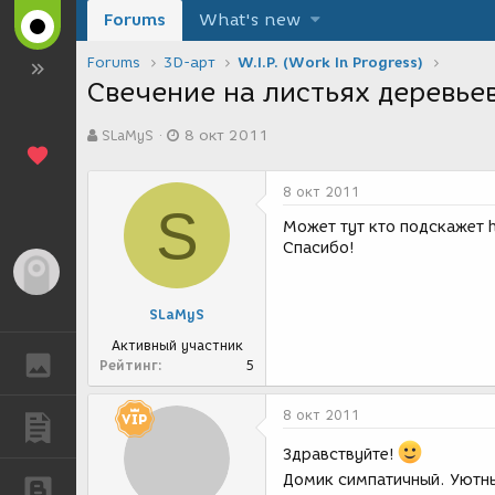
Forums
What's new
Forums
3D-арт
W.I.P. (Work In Progress)
Свечение на листьях деревье
А
Д
SLaMyS
8 окт 2011
в
а
т
т
о
а
8 окт 2011
р
с
S
т
о
Может тут кто подскажет 
е
з
Спасибо!
м
д
Гость
ы
а
н
SLaMyS
и
я
Активный участник
ГАЛЕРЕЯ
Рейтинг
5
8 окт 2011
ПУБЛИКАЦИИ
Здравствуйте!
Домик симпатичный. Уютный
БЛОГИ