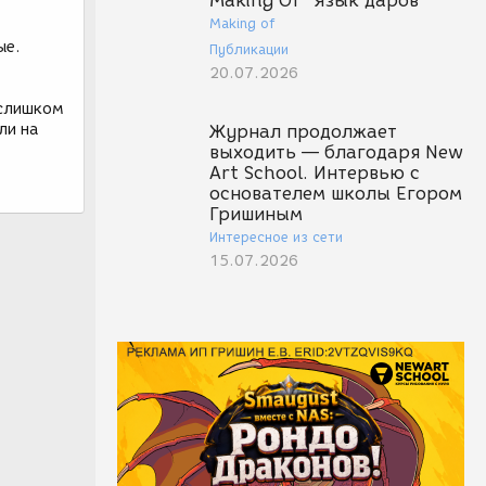
Making Of "Язык даров"
Making of
ые.
Публикации
20.07.2026
 слишком
ли на
Журнал продолжает
выходить — благодаря New
Art School. Интервью с
основателем школы Егором
Гришиным
Интересное из сети
15.07.2026