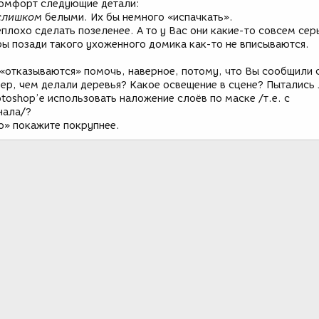
омфорт следующие детали:
слишком
белыми. Их бы немного «испачкать».
еплохо сделать позеленее. А то у Вас они какие-то совсем сер
оры позади такого ухоженного домика как-то не вписываются.
«отказываются» помочь, наверное, потому, что Вы сообщили
р, чем делали деревья? Какое освещение в сцене? Пытались 
toshop’e использовать наложение слоёв по маске /т.е. с
нала/?
» покажите покрупнее.