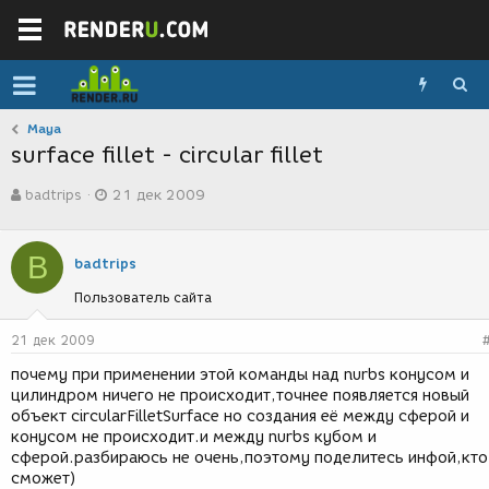
Maya
surface fillet - circular fillet
А
Д
badtrips
21 дек 2009
в
а
т
т
о
а
B
р
с
badtrips
т
о
Пользователь сайта
е
з
м
д
ы
а
21 дек 2009
н
почему при применении этой команды над nurbs конусом и
и
цилиндром ничего не происходит,точнее появляется новый
я
объект circularFilletSurface но создания её между сферой и
конусом не происходит.и между nurbs кубом и
сферой.разбираюсь не очень,поэтому поделитесь инфой,кто
сможет)