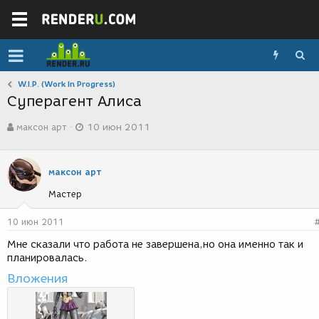
W.I.P. (Work In Progress)
Суперагент Алиса
А
Д
максон арт
10 июн 2011
в
а
т
т
о
а
р
с
максон арт
т
о
Мастер
е
з
м
д
ы
а
10 июн 2011
н
Мне сказали что работа не завершена,но она именно так и
и
планировалась.
я
Вложения