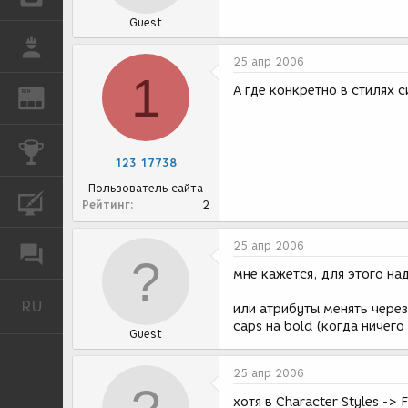
Guest
РАБОТА
25 апр 2006
1
А где конкретно в стилях 
REN
ЖУРНАЛ
КОНКУРСЫ
123 17738
Пользователь сайта
КУРСЫ
Рейтинг
2
25 апр 2006
ФОРУМ
мне кажется, для этого на
RU
Русский
или атрибуты менять через
caps на bold (когда ничег
Guest
25 апр 2006
хотя в Character Styles -> 