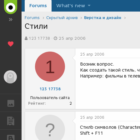
Forums
What's new
Forums
Скрытый архив
Верстка и дизайн
Стили
А
Д
123 17738
25 апр 2006
в
а
т
т
о
а
25 апр 2006
р
с
1
т
о
Возник вопрос.
е
з
Как создать такой стиль,
м
д
Например: фильмы в телев
Гость
ы
а
н
123 17738
и
я
Пользователь сайта
ГАЛЕРЕЯ
Рейтинг
2
25 апр 2006
ПУБЛИКАЦИИ
Стилb символов (Character 
Shift + F11
БЛОГИ