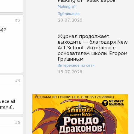
Making Of "Язык даров"
Making of
Публикации
20.07.2026
#3
ы)?
Журнал продолжает
выходить — благодаря New
Art School. Интервью с
основателем школы Егором
Гришиным
Интересное из сети
15.07.2026
#4
все all
утами).
#5