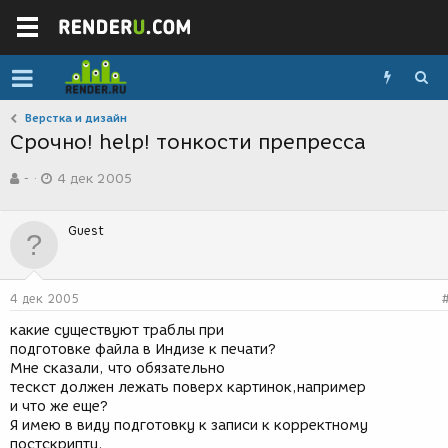
Верстка и дизайн
Срочно! help! тонкости препресса
А
Д
-
4 дек 2005
в
а
т
т
о
а
Guest
р
с
т
о
е
з
м
д
4 дек 2005
ы
а
н
какие существуют траблы при
и
подготовке файла в Индизе к печати?
я
Мне сказали, что обязательно
тескст должен лежать поверх картинок,например
и что же еще?
Я имею в виду подготовку к записи к корректному
постскрипту.