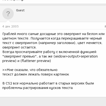
Guest
4 дек 2005
Граблей много самые досадные это оверпринт на белом или
цветном тексте. Получается когда перекрашиваете черный
текст с оверпринтом (например заголовки), цвет меняется,
оверпринт остается.
Всегда просматривайте работу с включенной функцией
"оверпринт превью", а так же (widow>output>seperation
preview) и (flattener preview)
>>Мне сказали, что обязательно
тескст должен лежать поверх картинок
В CS2 все нормально работает в старых версиях были
проблеммы растрирования кусков текста