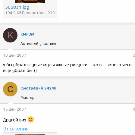
506831.jpg
194,9 КБ
Просмотров: 229
K
KMFDM
Активный участник
10 дек 2007
я бы убрал глупые мультяшные рисунки... хотя... много чего
ещё убрал бы ))
С
Смотрящий 24248
Мастер
15 дек 2007
Другой виз
Вложения