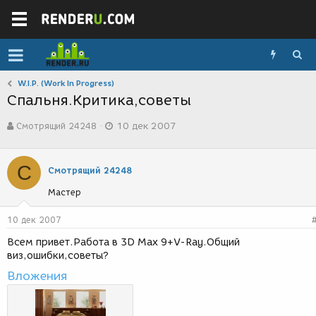
W.I.P. (Work In Progress)
Спальня.Критика,советы
А
Д
Смотрящий 24248
10 дек 2007
в
а
т
т
о
а
С
р
с
Смотрящий 24248
т
о
Мастер
е
з
м
д
ы
а
10 дек 2007
н
Всем привет.Работа в 3D Max 9+V-Ray.Общий
и
виз,ошибки,советы?
я
Вложения