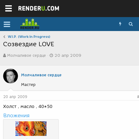
W.I.P. (Work In Progress)
Созвездие LOVE
А
Д
Молчаливое сердце
20 апр 2009
в
а
т
т
о
а
р
с
Молчаливое сердце
т
о
Мастер
е
з
м
д
ы
а
20 апр 2009
н
Холст , масло , 40*50
и
я
Вложения