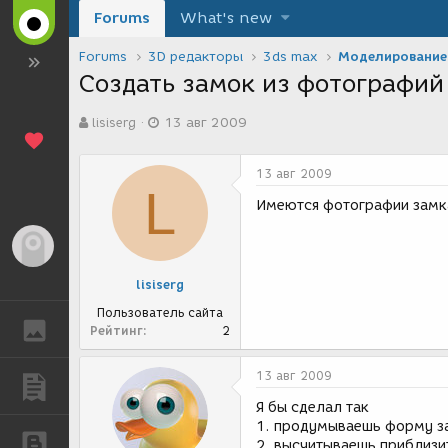
Forums
What's new
Forums
3D редакторы
3ds max
Моделирование
Создать замок из фотографий
А
Д
lisiserg
13 авг 2009
в
а
т
т
о
а
13 авг 2009
р
с
L
т
о
Имеются фотографии замка
е
з
м
д
Гость
ы
а
н
lisiserg
и
я
Пользователь сайта
ГАЛЕРЕЯ
Рейтинг
2
13 авг 2009
ПУБЛИКАЦИИ
Я бы сделал так
1. продумываешь форму з
БЛОГИ
2. высчитываешь приблиз