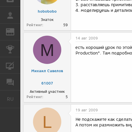
3. расставляешь примитив
4. моделируешь и детализ
hobobobo
РАБОТА
Знаток
Рейтинг
59
REN
ЖУРНАЛ
14 авг 2009
М
есть хороший урок по этой
КОНКУРСЫ
Production". Там подробн
КУРСЫ
Михаил Савелов
ФОРУМ
61007
Активный участник
Рейтинг
5
RU
Русский
19 авг 2009
L
Не подскажете как сделать
А потом их размножить вн