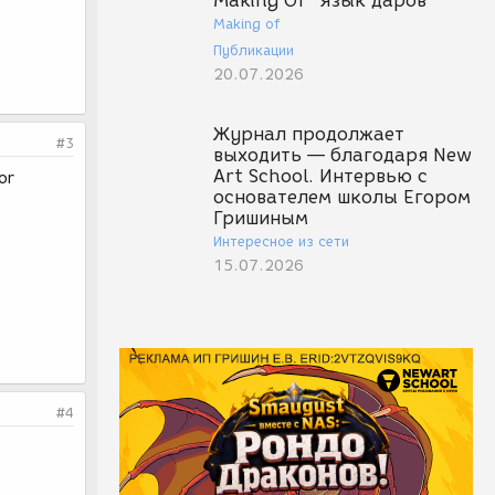
Making Of "Язык даров"
Making of
Публикации
20.07.2026
Журнал продолжает
#3
выходить — благодаря New
Art School. Интервью с
or
основателем школы Егором
Гришиным
Интересное из сети
15.07.2026
#4