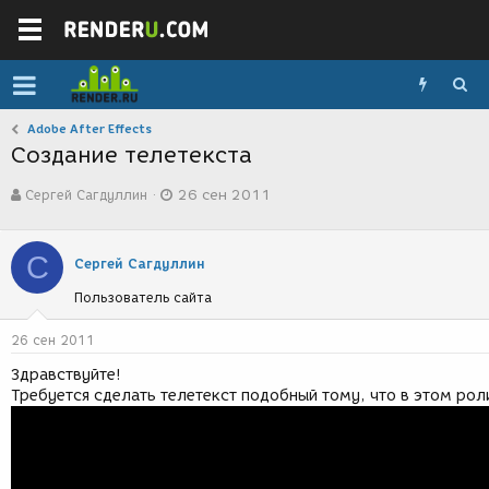
Adobe After Effects
Создание телетекста
А
Д
Сергей Сагдуллин
26 сен 2011
в
а
т
т
о
а
С
р
с
Сергей Сагдуллин
т
о
Пользователь сайта
е
з
м
д
ы
а
26 сен 2011
н
Здравствуйте!
и
Требуется сделать телетекст подобный тому, что в этом рол
я