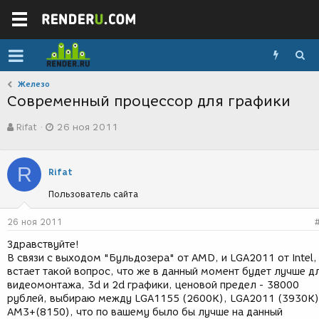
Железо
Современный процессор для графики
А
Д
Rifat
26 ноя 2011
в
а
т
т
о
а
R
р
с
Rifat
т
о
Пользователь сайта
е
з
м
д
ы
а
26 ноя 2011
н
Здравствуйте!
и
В связи с выходом "Бульдозера" от AMD, и LGA2011 от Intel,
я
встает такой вопрос, что же в данный момент будет лучше д
видеомонтажа, 3d и 2d графики, ценовой предел - 38000
рублей, выбираю между LGA1155 (2600K), LGA2011 (3930K)
AM3+(8150), что по вашему было бы лучше на данный