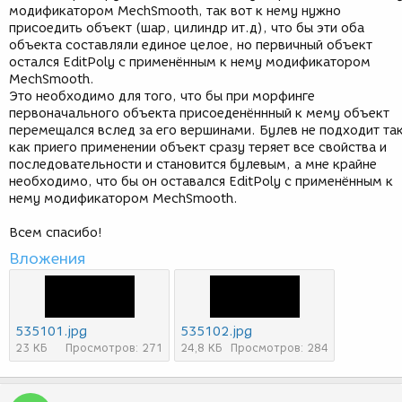
модификатором MechSmooth, так вот к нему нужно
присоедить объект (шар, цилиндр ит.д), что бы эти оба
объекта составляли единое целое, но первичный объект
остался EditPoly с применённым к нему модификатором
MechSmooth.
Это необходимо для того, что бы при морфинге
первоначального объекта присоеденённный к мему объект
перемещался вслед за его вершинами. Булев не подходит та
как приего применении объект сразу теряет все свойства и
последовательности и становится булевым, а мне крайне
необходимо, что бы он оставался EditPoly с применённым к
нему модификатором MechSmooth.
Всем спасибо!
Вложения
535101.jpg
535102.jpg
23 КБ
Просмотров: 271
24,8 КБ
Просмотров: 284