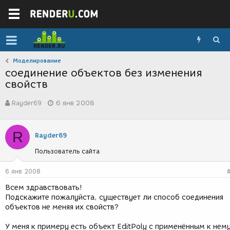
Моделирование
соединение объектов без изменения
свойств
А
Д
Rayder69
6 янв 2008
в
а
т
т
о
а
R
р
с
Rayder69
т
о
Пользователь сайта
е
з
м
д
ы
а
6 янв 2008
н
Всем здравствовать!
и
Подскажите пожалуйста, существует ли способ соединения
я
объектов не меняя их свойств?
У меня к примеру есть объект EditPoly с применённым к нем