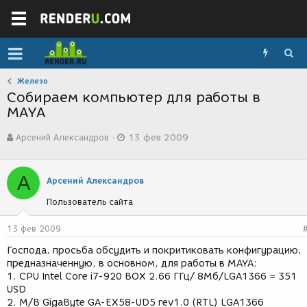
Железо
Собираем компьютер для работы в
MAYA
А
Д
Арсений Александров
13 фев 2009
в
а
т
т
о
а
А
р
с
Арсений Александров
т
о
Пользователь сайта
е
з
м
д
ы
а
13 фев 2009
н
Господа, просьба обсудить и покритиковать конфигурацию,
и
предназначенную, в основном, для работы в MAYA:
я
1. CPU Intel Core i7-920 BOX 2.66 ГГц/ 8Мб/LGA1366 = 351
USD
2. M/B GigaByte GA-EX58-UD5 rev1.0 (RTL) LGA1366