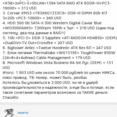
<X58>2xPCI-E+GbLAN+1394 SATA RAID ATX 6DDR-III<PC3-
16000> = 312 USD
3. Corsair XMS3 <TR3X6G1333C9> DDR-III DIMM 6Gb KIT
3*2Gb <PC3-10600> = 240 USD
4. HDD 500 Gb SATA-II 300 Western Digital Caviar Blue
<WD5000AAKS> 7200rpm 16Mb x 3шт. = 216 USD (один под
систему, два под данные в RAID1)
5. 1Gb <PCI-E> DDR-3 Sapphire <ATI RADEON HD4850> (OEM)
+DualDVI+TV Out+Crossfire = 207 USD
6. Bigtower Antec <Twelve Hundred> ATX без БП = 247 USD
7. Блок питания Thermaltake <W0131RE> ToughPower 850W
(24+8+4+4x6пин) Cable Management = 179 USD
8. Microsoft Windows Vista Business 64-bit Рус.(OEM) = 151
USD
Итого: 1 903 USD или около 70 000 рублей по ценам НИКСа.
плюс привод, ТВ-тюнер, может быть, реобас
Хотелось бы уложиться в 2 000 USD, но не в ущерб
производительности и надежности, а еще бы и потише, если
такое сочетание параметров возможно за ТАКИЕ деньги.
Спасибо.
morro