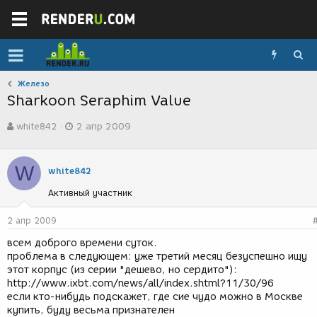
Железо
Sharkoon Seraphim Value
А
Д
white842
2 апр 2009
в
а
т
т
о
а
W
р
с
white842
т
о
Активный участник
е
з
м
д
ы
а
2 апр 2009
н
всем доброго времени суток.
и
проблема в следующем: уже третий месяц безуспешно ищу
я
этот корпус (из серии "дешево, но сердито"):
http://www.ixbt.com/news/all/index.shtml?11/30/96
если кто-нибудь подскажет, где сие чудо можно в Москве
купить, буду весьма признателен