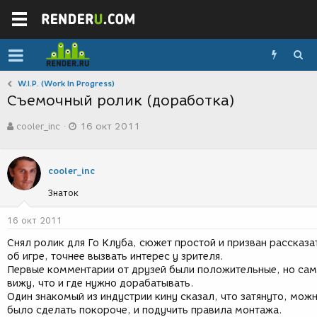
W.I.P. (Work In Progress)
Съемочный ролик (доработка)
А
Д
cooler_inc
16 окт 2011
в
а
т
т
о
а
р
с
cooler_inc
т
о
Знаток
е
з
м
д
ы
а
16 окт 2011
н
Снял ролик для Го Клуба, сюжет простой и призван рассказа
и
об игре, точнее вызвать интерес у зрителя.
я
Первые комментарии от друзей были положительные, но сам
вижу, что и где нужно дорабатывать.
Один знакомый из индустрии кину сказал, что затянуто, мож
было сделать покороче, и подучить правила монтажа.