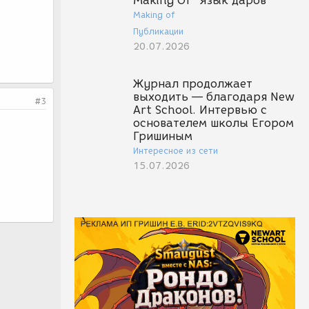
Making Of "Язык даров"
Making of
Публикации
20.07.2026
Журнал продолжает
выходить — благодаря New
#3
Art School. Интервью с
основателем школы Егором
Гришиным
Интересное из сети
15.07.2026