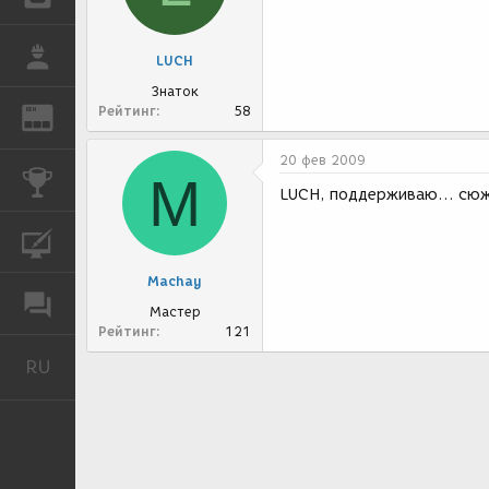
РАБОТА
LUCH
Знаток
Рейтинг
58
REN
ЖУРНАЛ
20 фев 2009
M
КОНКУРСЫ
LUCH, поддерживаю... сюж
КУРСЫ
Machay
ФОРУМ
Мастер
Рейтинг
121
RU
Русский