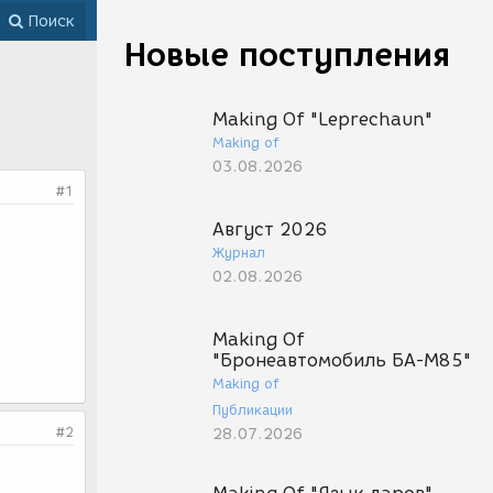
Поиск
Новые поступления
Making Of "Leprechaun"
Making of
03.08.2026
#1
Август 2026
Журнал
02.08.2026
Making Of
"Бронеавтомобиль БА-М85"
Making of
Публикации
#2
28.07.2026