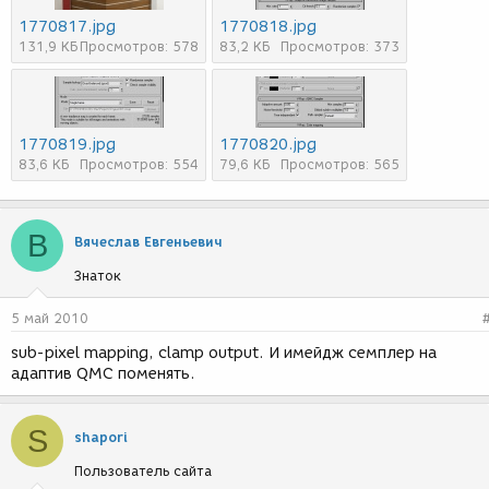
1770817.jpg
1770818.jpg
131,9 КБ
Просмотров: 578
83,2 КБ
Просмотров: 373
1770819.jpg
1770820.jpg
83,6 КБ
Просмотров: 554
79,6 КБ
Просмотров: 565
В
Вячеслав Евгеньевич
Знаток
5 май 2010
sub-pixel mapping, clamp output. И имейдж семплер на
адаптив QMC поменять.
S
shapori
Пользователь сайта