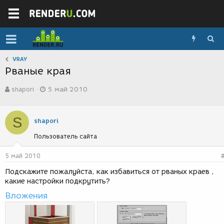
VRAY
Рваные края
А
Д
shapori
5 май 2010
в
а
т
т
о
а
S
р
с
shapori
т
о
Пользователь сайта
е
з
м
д
ы
а
5 май 2010
н
Подскажите пожалуйста, как избавиться от рваных краев ,
и
какие настройки подкрутить?
я
Вложения