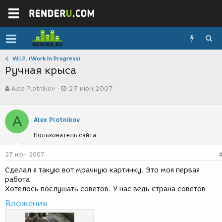
W.I.P. (Work In Progress)
Ручная крыса
А
Д
Alex Plotnikov
27 июн 2007
в
а
т
т
о
а
A
р
с
Alex Plotnikov
т
о
Пользователь сайта
е
з
м
д
ы
а
27 июн 2007
н
Сделал я такую вот мрачную картинку. Это моя первая
и
работа.
я
Хотелось послушать советов. У нас ведь страна советов
Вложения