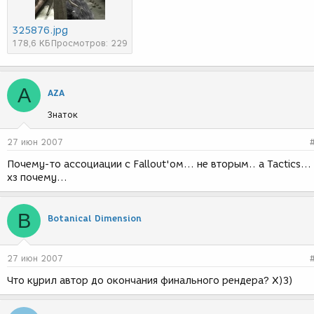
325876.jpg
178,6 КБ
Просмотров: 229
A
AZA
Знаток
27 июн 2007
Почему-то ассоциации с Fallout'ом... не вторым.. а Tactics...
хз почему...
B
Botanical Dimension
27 июн 2007
Что курил автор до окончания финального рендера? Х)З)