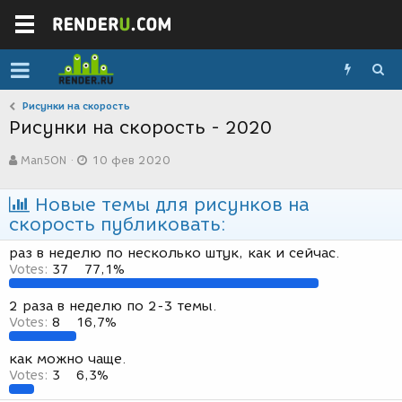
Рисунки на скорость
Рисунки на скорость - 2020
А
Д
Man5ON
10 фев 2020
в
а
т
т
о
а
Новые темы для рисунков на
р
с
скорость публиковать:
т
о
е
з
раз в неделю по несколько штук, как и сейчас.
м
д
Votes:
37
77,1%
ы
а
н
2 раза в неделю по 2-3 темы.
и
Votes:
8
16,7%
я
как можно чаще.
Votes:
3
6,3%