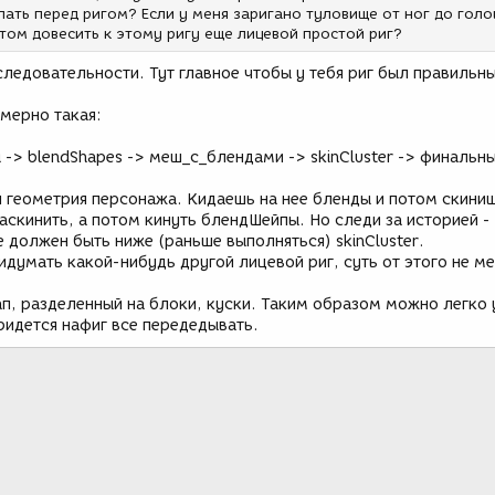
ать перед ригом? Если у меня заригано туловище от ног до голо
отом довесить к этому ригу еще лицевой простой риг?
ледовательности. Тут главное чтобы у тебя риг был правильны
мерно такая:
 -> blendShapes -> меш_с_блендами -> skinCluster -> финаль
ая геометрия персонажа. Кидаешь на нее бленды и потом скини
скинить, а потом кинуть блендШейпы. Но следи за историей -
 должен быть ниже (раньше выполняться) skinCluster.
умать какой-нибудь другой лицевой риг, суть от этого не ме
ап, разделенный на блоки, куски. Таким образом можно легко
ридется нафиг все передедывать.