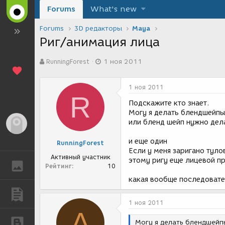
Forums
What's new
Forums
3D редакторы
Maya
Риг/анимация лица
А
Д
RunningForest
1 ноя 2011
в
а
т
т
о
а
1 ноя 2011
р
с
R
т
о
Подскажите кто знает.
е
з
Могу я делать блендшейпы 
м
д
или бленд шейп нужно дел
Гость
ы
а
н
и еще один
RunningForest
и
Если у меня заригано туло
я
Активный участник
этому ригу еще лицевой п
ГАЛЕРЕЯ
Рейтинг
10
какая вообще последовате
ПУБЛИКАЦИИ
1 ноя 2011
А
БЛОГИ
Могу я делать блендшейпы