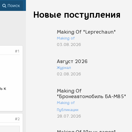
Поиск
Новые поступления
Making Of "Leprechaun"
Making of
03.08.2026
#1
Август 2026
Журнал
02.08.2026
ь к
Making Of
"Бронеавтомобиль БА-М85"
Making of
Публикации
28.07.2026
#2