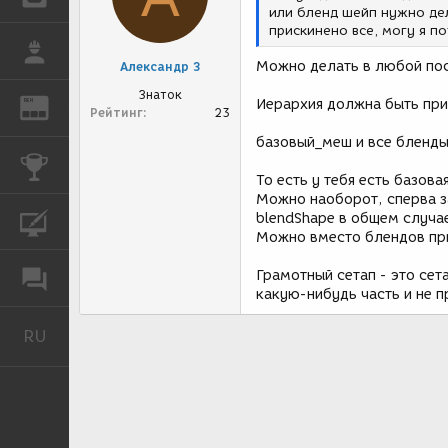
или бленд шейп нужно дел
прискинено все, могу я п
РАБОТА
Можно делать в любой пос
Александр З
Знаток
Иерархия должна быть при
REN
ЖУРНАЛ
Рейтинг
23
базовый_меш и все бленды
КОНКУРСЫ
То есть у тебя есть базов
Можно наоборот, сперва за
blendShape в общем случае
КУРСЫ
Можно вместо блендов прид
Грамотный сетап - это сет
ФОРУМ
какую-нибудь часть и не п
RU
Русский