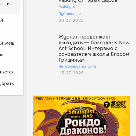
Making Of "Язык даров"
вы, и
Making of
Публикации
й.
20.07.2026
Журнал продолжает
выходить — благодаря New
ный_меш
Art School. Интервью с
основателем школы Егором
шь.
Гришиным
Интересное из сети
няется.
15.07.2026
 убрать