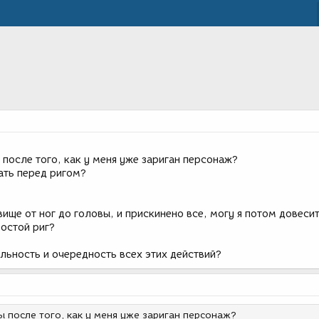
после того, как у меня уже зариган персонаж?
ать перед ригом?
вище от ног до головы, и прискинено все, могу я потом довесит
ростой риг?
льность и очередность всех этих действий?
 после того, как у меня уже зариган персонаж?