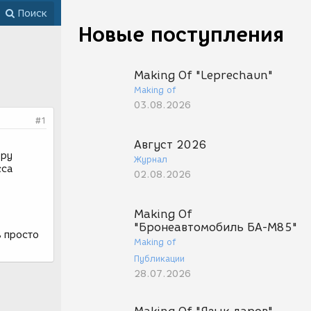
Поиск
Новые поступления
Making Of "Leprechaun"
Making of
03.08.2026
#1
Август 2026
еру
Журнал
сса
02.08.2026
Making Of
"Бронеавтомобиль БА-М85"
в просто
Making of
Публикации
28.07.2026