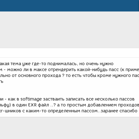
акая тема уже где-то поднималась, но очень нужно
 - можно ли в максе отрендерить какой-нибудь пасс (к прим
льно от основного прохода ? то есть чтобы кроме нужного па
ть
и - как в softimage застваить записать все несколько пассов
ьфу) в один EXR файл ..? а то простым добавлением проходо
xr-шников с каким-то определенным пассом..заранее спасибо