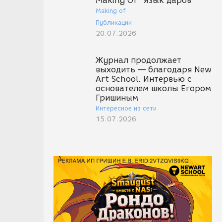
Making Of "Язык даров"
Making of
Публикации
20.07.2026
Журнал продолжает
выходить — благодаря New
Art School. Интервью с
основателем школы Егором
Гришиным
Интересное из сети
15.07.2026