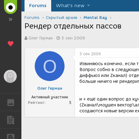
Forums
What's new
Forums
Скрытый архив
Mental Ray
Рендер отдельных пассов
А
Д
Олег Герман
5 сен 2009
в
а
т
т
о
а
5 сен 2009
р
с
О
т
о
Извиняюсь конечно, если т
е
з
Вопрос собно в следующем
м
д
диффьюз или Zканал) отде
Гость
ы
а
больше ничего не рендери
н
Олег Герман
и
я
Активный участник
и + ещё один вопрос до куч
ГАЛЕРЕЯ
Рейтинг
5
(Zканал\моушен вектор\ал
создаются новые версии e
ПУБЛИКАЦИИ
БЛОГИ