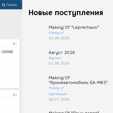
Поиск
Новые поступления
Making Of "Leprechaun"
Making of
03.08.2026
#1
 (2008)
Август 2026
Журнал
02.08.2026
Making Of
"Бронеавтомобиль БА-М85"
Making of
Публикации
#2
28.07.2026