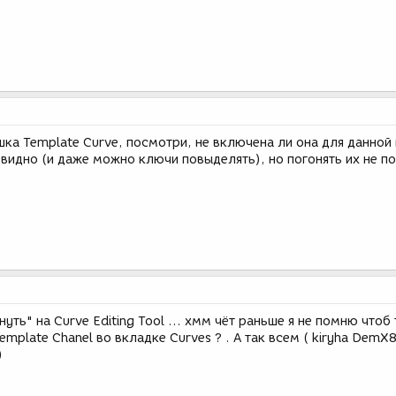
ка Template Curve, посмотри, не включена ли она для данной
видно (и даже можно ключи повыделять), но погонять их не п
ть" на Curve Editing Tool ... хмм чёт раньше я не помню чтоб
emplate Chanel во вкладке Curves ? . А так всем ( kiryha DemX8
)