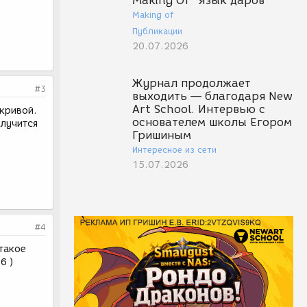
Making Of "Язык даров"
Making of
Публикации
20.07.2026
Журнал продолжает
#3
выходить — благодаря New
Art School. Интервью с
 кривой.
основателем школы Егором
олучится
Гришиным
Интересное из сети
15.07.2026
#4
 такое
6 )