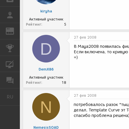
kiryha
РАБОТА
Активный участник
Рейтинг
5
REN
ЖУРНАЛ
27 фев 2008
D
В Maya2008 появилась фиш
КОНКУРСЫ
Если включена, то кривую 
=)
КУРСЫ
DemX86
Активный участник
ФОРУМ
Рейтинг
18
27 фев 2008
RU
Русский
N
потребовалось разок "тыцну
делал, Template Curve эт T
спасибо проблема решена
NemesisSOAD