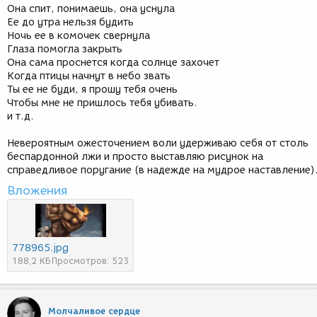
Она спит, понимаешь, она уснула
Ее до утра нельзя будить
Ночь ее в комочек свернула
Глаза помогла закрыть
Она сама проснется когда солнце захочет
Когда птицы начнут в небо звать
Ты ее не буди, я прошу тебя очень
Чтобы мне не пришлось тебя убивать.
и т.д.
Невероятным ожесточением воли удерживаю себя от столь
беспардонной лжи и просто выставляю рисунок на
справедливое поругание (в надежде на мудрое наставление)
Вложения
778965.jpg
188,2 КБ
Просмотров: 523
Молчаливое сердце