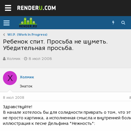
W.I.P. (Work In Progress)
Ребенок спит. Просьба не шуметь.
Убедительная просьба.
А
Д
Холмик
8 июл 2008
в
а
т
т
о
а
Х
р
с
Холмик
т
о
Знаток
е
з
м
д
ы
а
8 июл 2008
н
Здравствуйте!
и
В начале хотелось бы для солидности приврать о том, что э
я
не просто картинка, а исполненная смысла и внутренней бол
иллюстрация к песне Дельфина "Нежность":