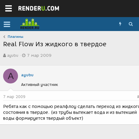
Плагины
Rеаl Flow Из жидкого в твердое
А
Д
ayubu
7 мар 2009
в
а
т
т
о
а
A
р
с
ayubu
т
о
Активный участник
е
з
м
д
ы
а
7 мар 2009
н
Ребята как с помощью реалфлоу сделать переход из жидког
и
состояния в твердое. (из трубы вытекает вода и из вытекшей
я
воды формируется твердый объект)