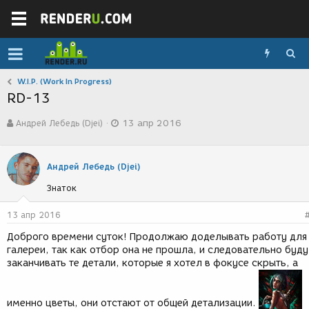
W.I.P. (Work In Progress)
RD-13
А
Д
Андрей Лебедь (Djei)
13 апр 2016
в
а
т
т
о
а
р
с
Андрей Лебедь (Djei)
т
о
Знаток
е
з
м
д
ы
а
13 апр 2016
н
Доброго времени суток! Продолжаю доделывать работу для
и
галереи, так как отбор она не прошла, и следовательно буду
я
заканчивать те детали, которые я хотел в фокусе скрыть, а
именно цветы, они отстают от общей детализации.