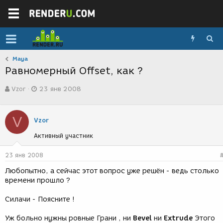
Maya
Равномерный Offset, как ?
А
Д
Vzor
23 янв 2008
в
а
т
т
о
а
V
р
с
Vzor
т
о
Активный участник
е
з
м
д
ы
а
23 янв 2008
н
Любопытно, а сейчас этот вопрос уже решён - ведь столько
и
времени прошло ?
я
Силачи - Поясните !
Уж больно нужны ровные Грани , ни
Bevel
ни
Extrude
Этого