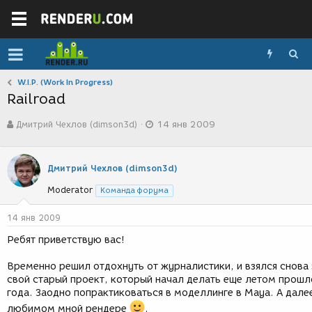
W.I.P. (Work In Progress)
Railroad
А
Д
Дмитрий Чехлов (dimson3d)
14 янв 2009
в
а
т
т
о
а
р
с
Дмитрий Чехлов (dimson3d)
т
о
Moderator
е
з
Команда форума
м
д
ы
а
14 янв 2009
н
Ребят приветствую вас!
и
я
Временно решил отдохнуть от журналистики, и взялся снова 
свой старый проект, который начал делать еще летом прошл
года. Заодно попрактиковаться в моделлинге в Maya. А далее
любимом мной рендере
.