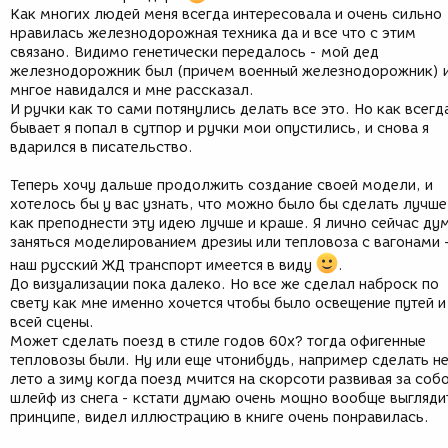
Как многих людей меня всегда интересовала и очень сильно
нравилась железнодорожная техника да и все что с этим
связано. Видимо генетически передалось - мой дед
железнодорожник был (причем военный железнодорожник) 
мнгое навидался и мне рассказал.
И ручки как то сами потянулись делать все это. Но как всегд
бывает я попал в сутпор и ручки мои опустились, и снова я
вдарился в писательство.
Теперь хочу дальше продолжить создание своей модели, и
хотелось бы у вас узнать, что можно было бы сделать лучше
как преподнести эту идею лучше и краше. Я лично сейчас ду
заняться моделированием дрезиы или тепловоза с вагонами 
наш русский ЖД транспорт имеется в виду
.
До визуализации пока далеко. Но все же сделал наброск по
свету как мне именно хочется чтобы было освещение путей и
всей сцены.
Может сделать поезд в стиле годов 60х? тогда офигенные
тепловозы были. Ну или еще чтонибудь, например сделать н
лето а зиму когда поезд мчится на скорсоти развивая за соб
шлейф из снега - кстати думаю очень мощно вообще выгляди
принципе, видел иллюстрацию в книге очень понравилась.