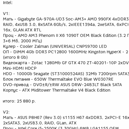
Intel:
V1:
Мать - Gigabyte GA-970A-UD3 Soc-AM3+ AMD 990FX 4xDDR3
RAID, 4xUSB 3.0, 8xSATA 6Gb/s, 2xIEEE1394a, 2xeSATA, 6xPCI
16x, GLAN ATX RTL
Проц - AMD AM3 Phenom II X6 1090T OEM Black Edition (3.2 Г
3+6 Мб, 2000 МГц)
Кулер - Cooler Zalman (UNIVERSAL) CNPS9700 LED
ОП - DIMM 4Gb DDR3 PC12800 1600MHz Kingston HyperX - 2
(итого 8 Gb)
Видеокарта - Zotac 1280Mb GF GTX 470 ZT-40201-10P 2xDV
Mini-HDMI HDCP
HDD - 1000Gb Seagate (ST31000524AS) 32Mb 7200rpm SATA
Блок питания - 650W Thermaltake EVO Blue W0307RE
DVD-привод - DVD±R/±RW ASUS DRW-24B3LT Black SATA
Корпус - ATX Miditower Thermaltake V4 Black Edition
итого: 25 880 р.
V2:
Мать - ASUS P8H67 (Rev 3.0) s1155 H67 4xDDR3, 2xPCI-E 16x
2xSATA3, 2xUSB3.0, RAID, GLan, ATX
Проц - Intel Core i5-2500K (3.30GHz) 6MB LGA1155 OEM