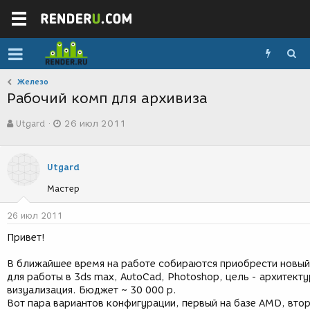
Железо
Рабочий комп для архивиза
А
Д
Utgard
26 июл 2011
в
а
т
т
о
а
р
с
Utgard
т
о
Мастер
е
з
м
д
ы
а
26 июл 2011
н
Привет!
и
я
В ближайшее время на работе собираются приобрести новы
для работы в 3ds max, AutoCad, Photoshop, цель - архитекту
визуализация. Бюджет ~ 30 000 р.
Вот пара вариантов конфигурации, первый на базе AMD, втор