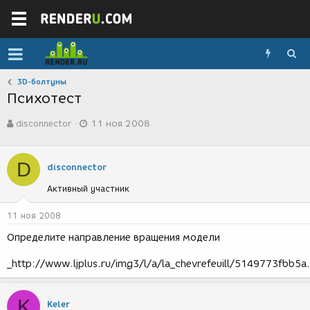
3D-болтуны
Психотест
А
Д
disconnector
11 ноя 2008
в
а
т
т
о
а
D
р
с
disconnector
т
о
Активный участник
е
з
м
д
ы
а
11 ноя 2008
н
Определите направление вращения модели
и
я
_http://www.ljplus.ru/img3/l/a/la_chevrefeuill/5149773fbb5a.
K
Keler