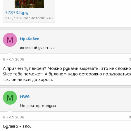
778735.jpg
117,7 КБ
Просмотров: 243
M
MpaKo6ec
Активный участник
8 июл 2008
А при чем тут вирей? Можно руками вырезать, это не сложно
Slice тебе поможет. А буленом надо осторожно пользоваться
т.к. он не всегда хорош.
M
MWG
Модератор форума
8 июл 2008
Булево - зло.