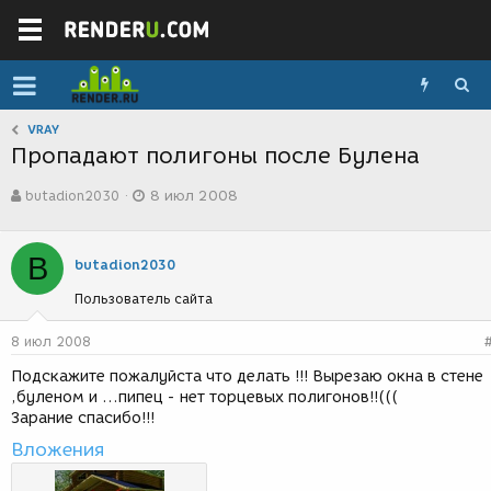
VRAY
Пропадают полигоны после Булена
А
Д
butadion2030
8 июл 2008
в
а
т
т
о
а
B
р
с
butadion2030
т
о
Пользователь сайта
е
з
м
д
ы
а
8 июл 2008
н
Подскажите пожалуйста что делать !!! Вырезаю окна в стене
и
,буленом и ...пипец - нет торцевых полигонов!!(((
я
Зарание спасибо!!!
Вложения