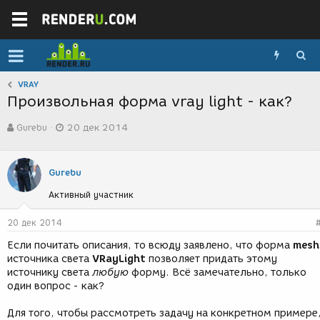
VRAY
Произвольная форма vray light - как?
А
Д
Gurebu
20 дек 2014
в
а
т
т
о
а
р
с
Gurebu
т
о
Активный участник
е
з
м
д
ы
а
20 дек 2014
н
Если почитать описания, то всюду заявлено, что форма
mesh
и
источника света
VRayLight
позволяет придать этому
я
источнику света
любую
форму. Всё замечательно, только
один вопрос - как?
Для того, чтобы рассмотреть задачу на конкретном примере