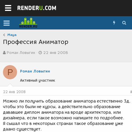
Maya
Профессия Аниматор
А
Д
Роман Ловыгин
22 янв 2008
в
а
т
т
о
а
Р
р
с
Роман Ловыгин
т
о
Активный участник
е
з
м
д
ы
а
22 янв 2008
н
Можно ли получить образование аниматора естественно 3д,
и
чтобы это были не курсы, а действительно образование
я
дававшее диплом аниматора на вроде архитектора, или
дизайнера, если такое возможно напишите по подробнее.
Я сышал что в некоторых странах такое образование уже
даано существует.