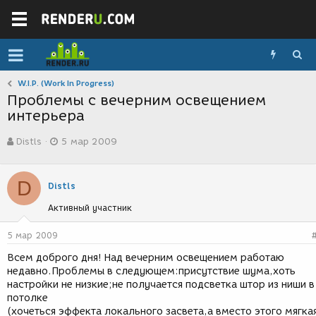
W.I.P. (Work In Progress)
Проблемы с вечерним освещением
интерьера
А
Д
Distls
5 мар 2009
в
а
т
т
о
а
D
р
с
Distls
т
о
Активный участник
е
з
м
д
ы
а
5 мар 2009
н
Всем доброго дня! Над вечерним освещением работаю
и
недавно.Проблемы в следующем:присутствие шума,хоть
я
настройки не низкие;не получается подсветка штор из ниши в
потолке
(хочеться эффекта локального засвета,а вместо этого мягка