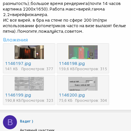
размытость);большое время рендеринга(почти 14 часов
картинка 2200х1650).Работа макс+вирей,гамма
2,2+вирейфизкамера.
ИС все вирей, в бра на стене по сфере 200 lm(при
использовании фотометриков часто на визе вылазят белые
пятна).Помогите,пожалуйста,советом.
Вложения
1146197.jpg
1146198.jpg
141 КБ
Просмотров: 377
159,6 КБ
Просмотров: 315
1146199.jpg
1146200.jpg
190,8 КБ
Просмотров: 323
75,6 КБ
Просмотров: 304
В
Вадег )
Активный участник