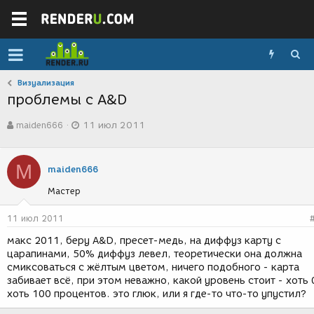
Визуализация
проблемы с A&D
А
Д
maiden666
11 июл 2011
в
а
т
т
о
а
M
р
с
maiden666
т
о
Мастер
е
з
м
д
ы
а
11 июл 2011
н
макс 2011, беру A&D, пресет-медь, на диффуз карту с
и
царапинами, 50% диффуз левел, теоретически она должна
я
смиксоваться с жёлтым цветом, ничего подобного - карта
забивает всё, при этом неважно, какой уровень стоит - хоть 
хоть 100 процентов. это глюк, или я где-то что-то упустил?