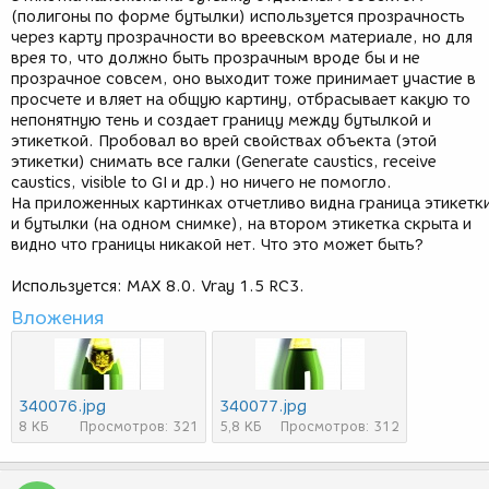
(полигоны по форме бутылки) используется прозрачность
через карту прозрачности во вреевском материале, но для
врея то, что должно быть прозрачным вроде бы и не
прозрачное совсем, оно выходит тоже принимает участие в
просчете и вляет на общую картину, отбрасывает какую то
непонятную тень и создает границу между бутылкой и
этикеткой. Пробовал во врей свойствах объекта (этой
этикетки) снимать все галки (Generate caustics, receive
caustics, visible to GI и др.) но ничего не помогло.
На приложенных картинках отчетливо видна граница этикетк
и бутылки (на одном снимке), на втором этикетка скрыта и
видно что границы никакой нет. Что это может быть?
Используется: MAX 8.0. Vray 1.5 RC3.
Вложения
340076.jpg
340077.jpg
8 КБ
Просмотров: 321
5,8 КБ
Просмотров: 312