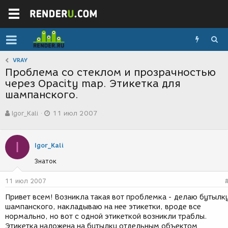
VRAY
Проблема со стеклом и прозрачностью
через Opacity map. Этикетка для
шампанского.
А
Д
Igor_Kali
11 июл 2007
в
а
т
т
о
а
I
р
с
Igor_Kali
т
о
Знаток
е
з
м
д
ы
а
11 июл 2007
н
Привет всем! Возникла такая вот проблемка - делаю бутылк
и
шампанского, накладываю на нее этикетки, вроде все
я
нормально, но вот с одной этикеткой возникли траблы.
Этикетка наложена на бутылку отдельным объектом