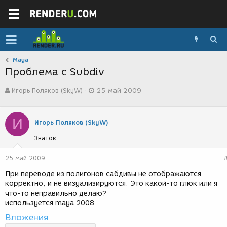
Maya
Проблема с Subdiv
А
Д
Игорь Поляков (SkyW)
25 май 2009
в
а
т
т
о
а
И
р
с
Игорь Поляков (SkyW)
т
о
Знаток
е
з
м
д
ы
а
25 май 2009
н
При переводе из полигонов сабдивы не отображаются
и
корректно, и не визуализируются. Это какой-то глюк или я
я
что-то неправильно делаю?
используется maya 2008
Вложения