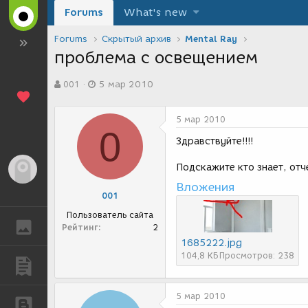
Forums
What's new
Forums
Скрытый архив
Mental Ray
проблема с освещением
А
Д
001
5 мар 2010
в
а
т
т
о
а
5 мар 2010
р
с
0
т
о
Здравствуйте!!!!
е
з
м
д
Подскажите кто знает, отч
Гость
ы
а
Вложения
н
001
и
я
Пользователь сайта
ГАЛЕРЕЯ
Рейтинг
2
1685222.jpg
104,8 КБ
Просмотров: 238
ПУБЛИКАЦИИ
5 мар 2010
БЛОГИ