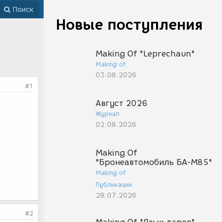
Поиск
Новые поступления
Making Of "Leprechaun"
Making of
03.08.2026
#1
Август 2026
Журнал
02.08.2026
Making Of
"Бронеавтомобиль БА-М85"
Making of
Публикации
28.07.2026
#2