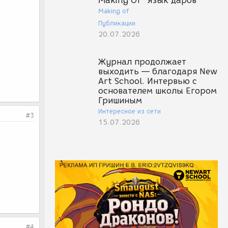
Making Of "Язык даров"
Making of
Публикации
20.07.2026
Журнал продолжает
выходить — благодаря New
Art School. Интервью с
основателем школы Егором
Гришиным
Интересное из сети
#3
15.07.2026
#4