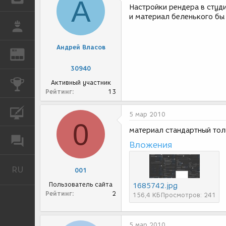
А
Настройки рендера в студ
и материал беленького бы 
РАБОТА
Андрей Власов
REN
ЖУРНАЛ
30940
КОНКУРСЫ
Активный участник
Рейтинг
13
КУРСЫ
5 мар 2010
0
материал стандартный тол
ФОРУМ
Вложения
RU
Русский
001
Пользователь сайта
1685742.jpg
Рейтинг
2
156,4 КБ
Просмотров: 241
5 мар 2010