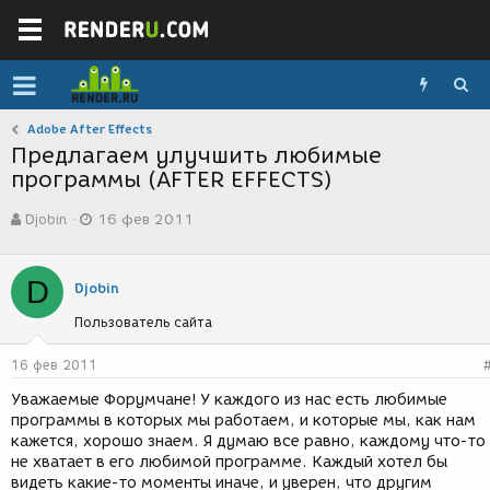
Adobe After Effects
Предлагаем улучшить любимые
программы (AFTER EFFECTS)
А
Д
Djobin
16 фев 2011
в
а
т
т
о
а
D
р
с
Djobin
т
о
Пользователь сайта
е
з
м
д
ы
а
16 фев 2011
н
Уважаемые Форумчане! У каждого из нас есть любимые
и
программы в которых мы работаем, и которые мы, как нам
я
кажется, хорошо знаем. Я думаю все равно, каждому что-то
не хватает в его любимой программе. Каждый хотел бы
видеть какие-то моменты иначе, и уверен, что другим