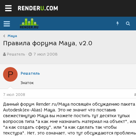
Maya
Правила форума Maya, v2.0
А
Д
Решатель
7 июл 2008
в
а
т
т
о
а
Р
р
с
Решатель
т
о
Знаток
е
з
м
д
ы
а
7 июл 2008
н
Данный форум Render.ru/Maya посвящён обсуждению пакета
и
Autodesk(ex-Alias) Maya. Это не значит что поставив
я
свежестянутую Maya вы можете постить тут десятки тупых
вопросов типа "а как мне назначить материал на объект", ил
"а как создать сферу", или "а как сделать так чтобы
текстура". Нет, это означает, что тут обсуждаются проблемы