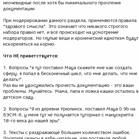
неочевидные после хотя бы минимального прочтения
документации.
При модерировании данного раздела, применяются правила
"здравого смысла". Это означает что никакого строгого
набора правил нет, и всё происходит на усмотрение
модераторов. Но глупые вещи и хронический идиотизм будут
искореняться на корню.
Что НЕ приветствуется:
1. Вопросы "я тут поставил Maya скажите мне как создать
сферу, я попал в бесконечный цикл, что мне делать, что мне
делать!".
Раз вы не удосужились прочесть документацию - это ваши
проблемы. Мучайтесь. Мама, папа и ложка кашки остались в
детском саду.
2. Вопросы "Я из деревни Урюпинск, поставил Maya 0.9b на
БЭСМ-6, у меня тут не получается туториал с манускрипта
18-го века до нашей эры".
3. Тексты с раздражающе большим количеством ошибок.
Посетите сеансы в избе-читальне, или поставьте любой