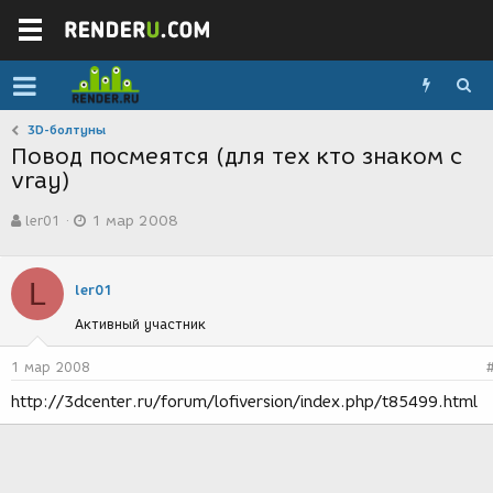
3D-болтуны
Повод посмеятся (для тех кто знаком с
vray)
А
Д
ler01
1 мар 2008
в
а
т
т
о
а
L
р
с
ler01
т
о
Активный участник
е
з
м
д
ы
а
1 мар 2008
н
http://3dcenter.ru/forum/lofiversion/index.php/t85499.html
и
я